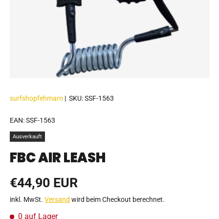
surfshopfehmarn
|
SKU:
SSF-1563
EAN:
SSF-1563
Ausverkauft
FBC AIR LEASH
Normaler Preis
€44,90 EUR
inkl. MwSt.
Versand
wird beim Checkout berechnet.
0 auf Lager