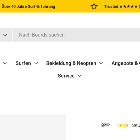
Über 40 Jahre Surf-Erfahrung
Trusted ★★★★★ (
n
Surfen
Bekleidung & Neopren
Angebote & 
Service
Goya
|
SKU