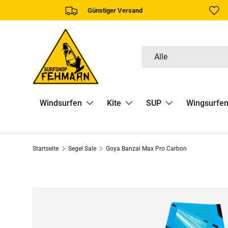
Günstiger Versand
DIREKT ZUM INHALT
Suchen
Art
Alle
Windsurfen
Kite
SUP
Wingsurfe
Startseite
Segel Sale
Goya Banzai Max Pro Carbon
ZU PRODUKTINFORMATIONEN SPRINGEN