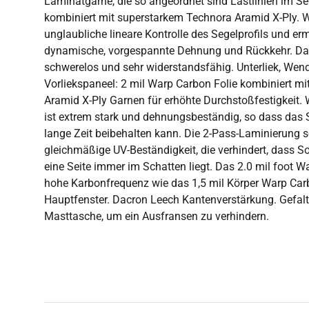
Laminatgarne, die so angeordnet sind Lastlinien im Seg
kombiniert mit superstarkem Technora Aramid X-Ply. W
unglaubliche lineare Kontrolle des Segelprofils und erm
dynamische, vorgespannte Dehnung und Rückkehr. Das 
schwerelos und sehr widerstandsfähig. Unterliek, Wend
Vorliekspaneel: 2 mil Warp Carbon Folie kombiniert m
Aramid X-Ply Garnen für erhöhte Durchstoßfestigkeit.
ist extrem stark und dehnungsbeständig, so dass das S
lange Zeit beibehalten kann. Die 2-Pass-Laminierung s
gleichmäßige UV-Beständigkeit, die verhindert, dass S
eine Seite immer im Schatten liegt. Das 2.0 mil foot W
hohe Karbonfrequenz wie das 1,5 mil Körper Warp Ca
Hauptfenster. Dacron Leech Kantenverstärkung. Gefalt
Masttasche, um ein Ausfransen zu verhindern.