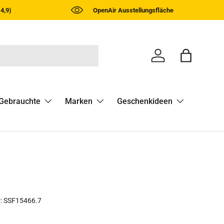
4,9)
OpenAir Ausstellungsfläche
Einloggen
Einkaufst
Gebrauchte
Marken
Geschenkideen
:
SSF15466.7