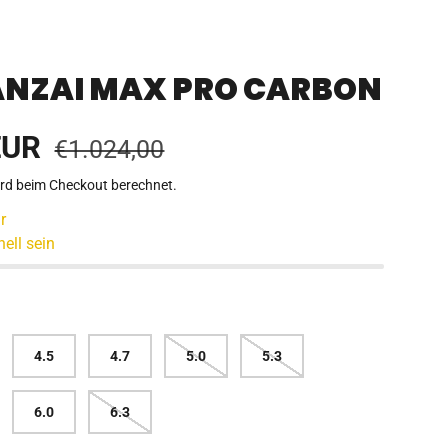
ANZAI MAX PRO CARBON
reis
Normaler Preis
EUR
€1.024,00
rd beim Checkout berechnet.
r
nell sein
4.5
4.7
5.0
5.3
6.0
6.3