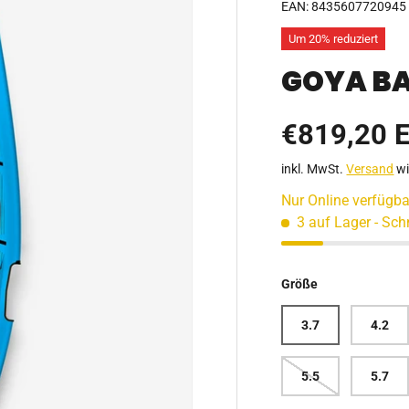
EAN:
8435607720945
Um 20% reduziert
GOYA B
Verkaufsp
€819,20 
inkl. MwSt.
Versand
wi
Nur Online verfügba
3 auf Lager
- Sch
Größe
3.7
4.2
5.5
5.7