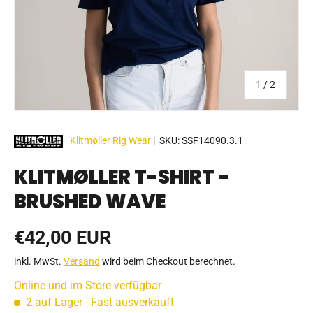
von
1
/
2
Klitmøller Rig Wear
|
SKU:
SSF14090.3.1
KLITMØLLER T-SHIRT -
BRUSHED WAVE
Normaler Preis
€42,00 EUR
inkl. MwSt.
Versand
wird beim Checkout berechnet.
Online und im Store verfügbar
2 auf Lager
- Fast ausverkauft