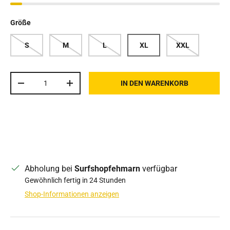
Größe
S
M
L
XL
XXL
Anzahl
IN DEN WARENKORB
MENGE VERRINGERN
MENGE ERHÖHEN
Abholung bei
Surfshopfehmarn
verfügbar
Gewöhnlich fertig in 24 Stunden
Shop-Informationen anzeigen