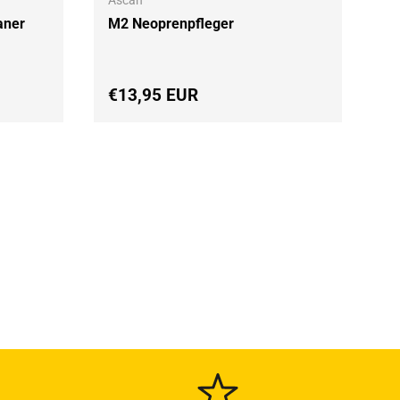
Ascan
aner
M2 Neoprenpfleger
Normaler Preis
€13,95 EUR