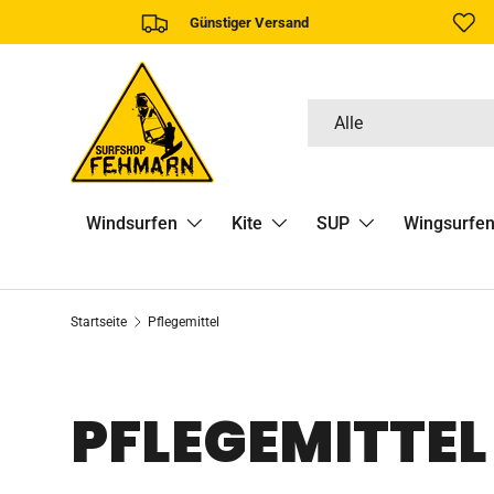
Günstiger Versand
DIREKT ZUM INHALT
Suchen
Art
Alle
Windsurfen
Kite
SUP
Wingsurfe
Startseite
Pflegemittel
PFLEGEMITTEL