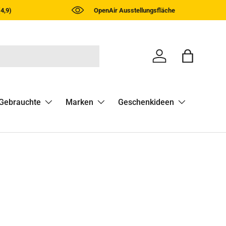
4,9)
OpenAir Ausstellungsfläche
Einloggen
Einkaufst
Gebrauchte
Marken
Geschenkideen