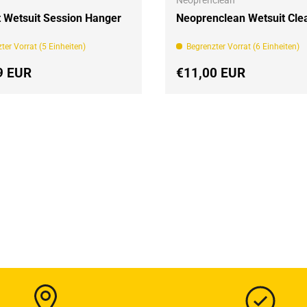
Neoprenclean
t Wetsuit Session Hanger
Neoprenclean Wetsuit Cle
ter Vorrat (5 Einheiten)
Begrenzter Vorrat (6 Einheiten)
er Preis
Normaler Preis
9 EUR
€11,00 EUR