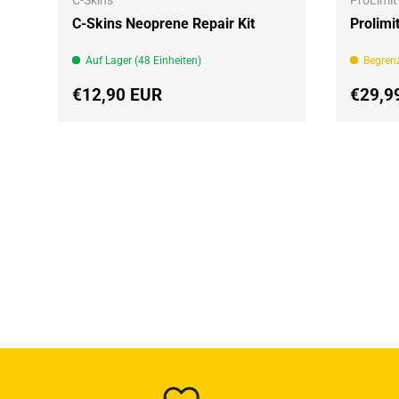
C-Skins
ProLimit
C-Skins Neoprene Repair Kit
Prolimi
Auf Lager (48 Einheiten)
Begrenz
Normaler Preis
Normal
€12,90 EUR
€29,9