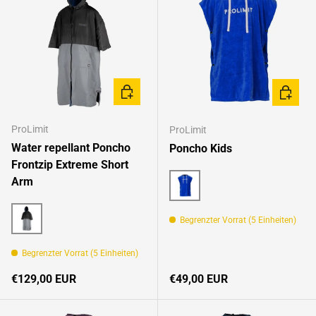
OPTIONEN AUSWÄHLEN
OPTION
ProLimit
ProLimit
Water repellant Poncho
Poncho Kids
Frontzip Extreme Short
Arm
Blue
Begrenzter Vorrat (5 Einheiten)
Black/Grey
Begrenzter Vorrat (5 Einheiten)
Normaler Preis
Normaler Preis
€129,00 EUR
€49,00 EUR