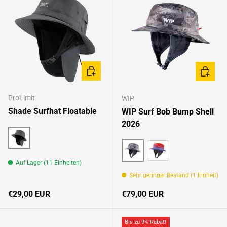
OPTIONEN AUSWÄHLEN
OPTION
ProLimit
WIP
Shade Surfhat Floatable
WIP Surf Bob Bump Shell
2026
Dark Grey
Auf Lager (11 Einheiten)
Black Camo
Sunset Fading
Sehr geringer Bestand (1 Einheit)
Normaler Preis
Normaler Preis
€29,00 EUR
€79,00 EUR
Bis zu 9% Rabatt