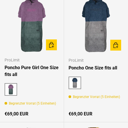
OPTIONEN AUSWÄHLEN
OPTION
ProLimit
ProLimit
Poncho Pure Girl One Size
Poncho One Size fits all
fits all
Navy/Grey
Violet/Grey
Begrenzter Vorrat (5 Einheiten)
Begrenzter Vorrat (5 Einheiten)
Normaler Preis
Normaler Preis
€69,00 EUR
€69,00 EUR