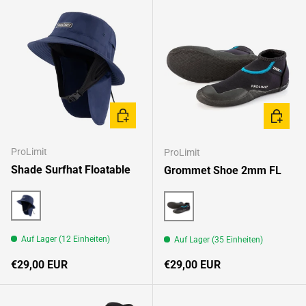
OPTIONEN AUSWÄHLEN
OPTION
ProLimit
ProLimit
Shade Surfhat Floatable
Grommet Shoe 2mm FL
Multicolour
Black
Auf Lager (12 Einheiten)
Auf Lager (35 Einheiten)
Normaler Preis
Normaler Preis
€29,00 EUR
€29,00 EUR