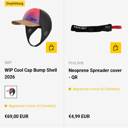
Empfehlung
OPTIONEN AUSWÄHLEN
OPTION
WIP
ProLimit
WIP Cool Cap Bump Shell
Neoprene Spreader cover
2026
- QR
Begrenzter Vorrat (9 Einheiten)
Sunset Fading
Begrenzter Vorrat (4 Einheiten)
Normaler Preis
Normaler Preis
€69,00 EUR
€4,99 EUR