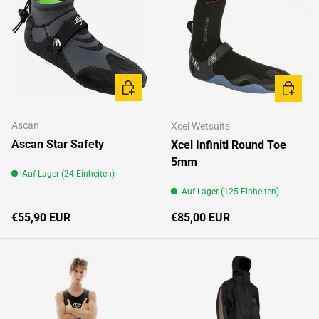
OPTIONEN AUSWÄHLEN
OPTION
Ascan
Xcel Wetsuits
Ascan Star Safety
Xcel Infiniti Round Toe
5mm
Auf Lager (24 Einheiten)
Auf Lager (125 Einheiten)
Normaler Preis
Normaler Preis
€55,90 EUR
€85,00 EUR