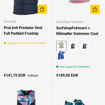
OPTIONEN AUSWÄHLEN
OPTION
ProLimit
Surfshop Fehmarn
ProLimit Predator Vest
SurfshopFehmarn +
Full Padded Frontzip
Klitmøller Swimmer Coat
Begrenzter Vorrat (4 Einheiten)
grün/pink
grün/grau
Schwarz/hellb
blau/grau
Auf Lager (26 Einheiten)
Verkaufspreis
Normaler Preis
Normaler Preis
€141,75 EUR
€189,00 EUR
€189,00