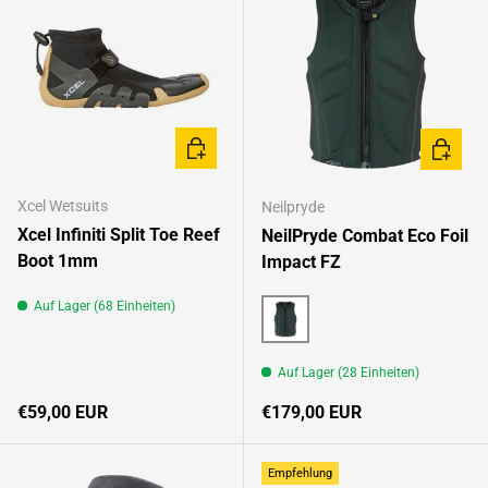
OPTIONEN AUSWÄHLEN
OPTION
Xcel Wetsuits
Neilpryde
Xcel Infiniti Split Toe Reef
NeilPryde Combat Eco Foil
Boot 1mm
Impact FZ
Auf Lager (68 Einheiten)
C5 Black / Olive
Auf Lager (28 Einheiten)
Normaler Preis
Normaler Preis
€59,00 EUR
€179,00 EUR
Empfehlung