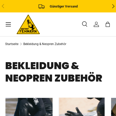
VORHERIGE
NÄ
Günstiger Versand
DIREKT ZUM INHALT
Menü
Suche
Einloggen
Eink
Suchen
Art
Alle
Startseite
Bekleidung & Neopren Zubehör
BEKLEIDUNG &
NEOPREN ZUBEHÖR