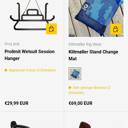
IN DEN WARENKORB
OPTION
ProLimit
Klitmøller Rig Wear
Prolimit Wetsuit Session
Klitmøller Stand Change
Hanger
Mat
Begrenzter Vorrat (5 Einheiten)
pink
Sehr geringer Bestand (2
Einheiten)
Normaler Preis
Normaler Preis
€29,99 EUR
€69,00 EUR