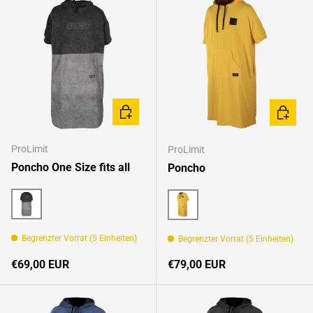
OPTIONEN AUSWÄHLEN
OPTION
ProLimit
ProLimit
Poncho One Size fits all
Poncho
Black/Grey
Mustard
Begrenzter Vorrat (5 Einheiten)
Begrenzter Vorrat (5 Einheiten)
Normaler Preis
Normaler Preis
€69,00 EUR
€79,00 EUR