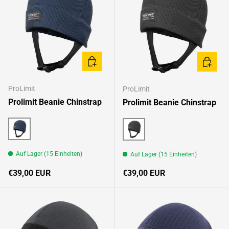
OPTIONEN AUSWÄHLEN
OPTION
ProLimit
ProLimit
Prolimit Beanie Chinstrap
Prolimit Beanie Chinstrap
Teal
Black
Auf Lager (15 Einheiten)
Auf Lager (15 Einheiten)
Normaler Preis
Normaler Preis
€39,00 EUR
€39,00 EUR