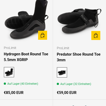
OPTIONEN AUSWÄHLEN
OPTION
ProLimit
ProLimit
Hydrogen Boot Round Toe
Predator Shoe Round Toe
5.5mm XGRIP
3mm
Black/Multi
Black/Multi
Auf Lager (40 Einheiten)
Auf Lager (32 Einheiten)
Normaler Preis
Normaler Preis
€85,00 EUR
€59,00 EUR