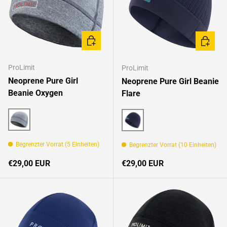
OPTIONEN AUSWÄHLEN
OPTION
ProLimit
ProLimit
Neoprene Pure Girl
Neoprene Pure Girl Beanie
Beanie Oxygen
Flare
Coldsteel/Black
Blue
Begrenzter Vorrat (5 Einheiten)
Begrenzter Vorrat (10 Einheiten)
Normaler Preis
Normaler Preis
€29,00 EUR
€29,00 EUR