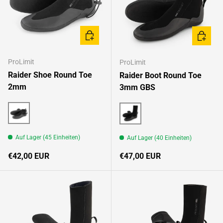
OPTIONEN AUSWÄHLEN
OPTION
ProLimit
ProLimit
Raider Shoe Round Toe
Raider Boot Round Toe
2mm
3mm GBS
Black/Multi
Black/Multi
Auf Lager (45 Einheiten)
Auf Lager (40 Einheiten)
Normaler Preis
Normaler Preis
€42,00 EUR
€47,00 EUR