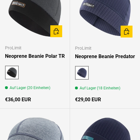
OPTIONEN AUSWÄHLEN
OPTION
ProLimit
ProLimit
Neoprene Beanie Polar TR
Neoprene Beanie Predator
Coldsteel/Black
Grey
Auf Lager (20 Einheiten)
Auf Lager (18 Einheiten)
Normaler Preis
Normaler Preis
€36,00 EUR
€29,00 EUR