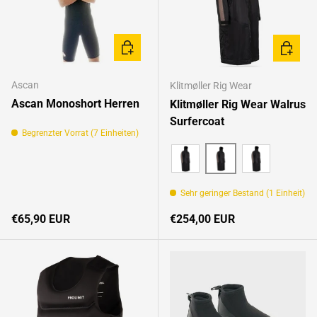
OPTIONEN AUSWÄHLEN
OPTION
Ascan
Klitmøller Rig Wear
Ascan Monoshort Herren
Klitmøller Rig Wear Walrus
Surfercoat
Begrenzter Vorrat (7 Einheiten)
braun
grün
schwarz
Sehr geringer Bestand (1 Einheit)
Normaler Preis
Normaler Preis
€65,90 EUR
€254,00 EUR