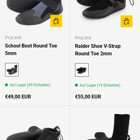
OPTIONEN AUSWÄHLEN
OPTION
ProLimit
ProLimit
School Boot Round Toe
Raider Shoe V-Strap
5mm
Round Toe 2mm
Black/Multi
Black/Multi
Auf Lager (39 Einheiten)
Auf Lager (19 Einheiten)
Normaler Preis
Normaler Preis
€49,00 EUR
€55,00 EUR