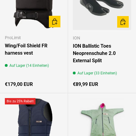
OPTIONEN AUSWÄHLEN
OPTION
ProLimit
ION
Wing/Foil Shield FR
ION Ballistic Toes
harness vest
Neoprenschuhe 2.0
External Split
Auf Lager (14 Einheiten)
Auf Lager (33 Einheiten)
Normaler Preis
Normaler Preis
€179,00 EUR
€89,99 EUR
Bis zu 25% Rabatt