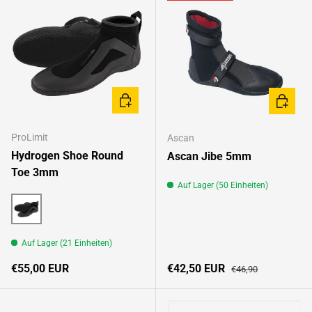
OPTIONEN AUSWÄHLEN
OPTION
ProLimit
Ascan
Hydrogen Shoe Round
Ascan Jibe 5mm
Toe 3mm
Auf Lager (50 Einheiten)
Black/Multi
Auf Lager (21 Einheiten)
Normaler Preis
Verkaufspreis
Normaler Preis
€55,00 EUR
€42,50 EUR
€46,90