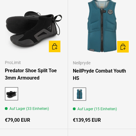
OPTIONEN AUSWÄHLEN
OPTION
ProLimit
Neilpryde
Predator Shoe Split Toe
NeilPryde Combat Youth
3mm Armoured
HS
Black/Multi
C2 Petrol / Light grey-blue
Auf Lager (33 Einheiten)
Auf Lager (15 Einheiten)
Normaler Preis
Normaler Preis
€79,00 EUR
€139,95 EUR