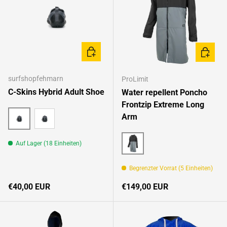
OPTIONEN AUSWÄHLEN
OPTION
surfshopfehmarn
ProLimit
C-Skins Hybrid Adult Shoe
Water repellent Poncho
Frontzip Extreme Long
Arm
blue
black
Auf Lager (18 Einheiten)
Black/Grey
Begrenzter Vorrat (5 Einheiten)
Normaler Preis
Normaler Preis
€40,00 EUR
€149,00 EUR