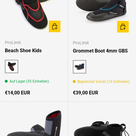
OPTIONEN AUSWÄHLEN
OPTION
ProLimit
ProLimit
Beach Shoe Kids
Grommet Boot 4mm GBS
Black
Black
Auf Lager (35 Einheiten)
Begrenzter Vorrat (10 Einheiten)
Normaler Preis
Normaler Preis
€14,00 EUR
€39,00 EUR