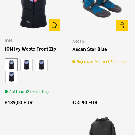
OPTIONEN AUSWÄHLEN
OPTION
ION
Ascan
ION Ivy Weste Front Zip
Ascan Star Blue
Begrenzter Vorrat (9 Einheiten)
black
pink-gradient
capsule-statement
scarlet-red
Auf Lager (26 Einheiten)
Normaler Preis
Normaler Preis
€139,00 EUR
€55,90 EUR