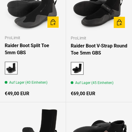
OPTIONEN AUSWÄHLEN
OPTION
ProLimit
ProLimit
Raider Boot Split Toe
Raider Boot V-Strap Round
5mm GBS
Toe 5mm GBS
Black/Multi
Black/Multi
Auf Lager (40 Einheiten)
Auf Lager (45 Einheiten)
Normaler Preis
Normaler Preis
€49,00 EUR
€69,00 EUR