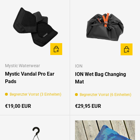
IN DEN WARENKORB
IN DEN
Mystic Waterwear
ION
Mystic Vandal Pro Ear
ION Wet Bag Changing
Pads
Mat
Begrenzter Vorrat (3 Einheiten)
Begrenzter Vorrat (6 Einheiten)
Normaler Preis
Normaler Preis
€19,00 EUR
€29,95 EUR