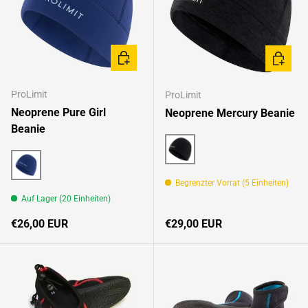
OPTIONEN AUSWÄHLEN
OPTION
ProLimit
ProLimit
Neoprene Pure Girl
Neoprene Mercury Beanie
Beanie
Black
Navy/Blue
Begrenzter Vorrat (5 Einheiten)
Auf Lager (20 Einheiten)
Normaler Preis
Normaler Preis
€26,00 EUR
€29,00 EUR