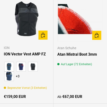
OPTIONEN AUSWÄHLEN
OPTION
ION
Atan Schuhe
ION Vector Vest AMP FZ
Atan Mistral Boot 3mm
Auf Lager (72 Einheiten)
petrol
indigo
dark-amber
+3
casad blue
Begrenzter Vorrat (3 Einheiten)
Normaler Preis
Normaler Preis
€159,00 EUR
€67,00 EUR
Ab