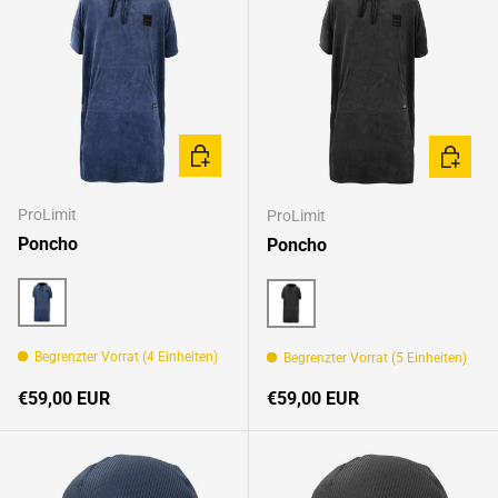
OPTIONEN AUSWÄHLEN
OPTION
ProLimit
ProLimit
Poncho
Poncho
Navy
Black
Begrenzter Vorrat (4 Einheiten)
Begrenzter Vorrat (5 Einheiten)
Normaler Preis
Normaler Preis
€59,00 EUR
€59,00 EUR