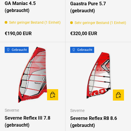
GA Maniac 4.5
Gaastra Pure 5.7
(gebraucht)
(gebraucht)
Sehr geringer Bestand (1 Einheit)
Sehr geringer Bestand (1 Einheit)
Normaler Preis
Normaler Preis
€190,00 EUR
€320,00 EUR
Gebraucht
Gebraucht
IN DEN WARENKORB
IN DEN
Severne
Severne
Severne Reflex III 7.8
Severne Reflex R8 8.6
(gebraucht)
(gebraucht)