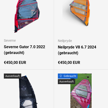
Severne
Neilpryde
Severne Gator 7.0 2022
Neilpryde V8 6.7 2024
(gebraucht)
(gebraucht)
Normaler Preis
Normaler Preis
€450,00 EUR
€450,00 EUR
Ausverkauft
Gebraucht
Ausverkauft