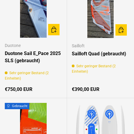
OPTIONEN AUSWÄHLEN
OPTION
Duotone
Sailloft
Duotone Sail E_Pace 2025
Sailloft Quad (gebraucht)
SLS (gebraucht)
Sehr geringer Bestand (2
Einheiten)
Sehr geringer Bestand (2
Einheiten)
Normaler Preis
Normaler Preis
€750,00 EUR
€390,00 EUR
Gebraucht