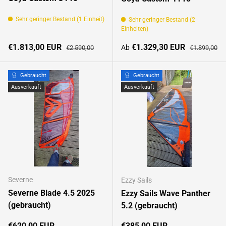
Sehr geringer Bestand (1 Einheit)
Sehr geringer Bestand (2
Einheiten)
Verkaufspreis
Normaler Preis
Verkaufspreis
Normaler Pre
€1.813,00 EUR
€1.329,30 EUR
Ab
€2.590,00
€1.899,00
Gebraucht
Gebraucht
Ausverkauft
Ausverkauft
Severne
Ezzy Sails
Severne Blade 4.5 2025
Ezzy Sails Wave Panther
(gebraucht)
5.2 (gebraucht)
Normaler Preis
Normaler Preis
€620,00 EUR
€385,00 EUR