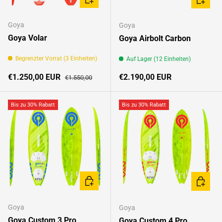
Goya
Goya
Goya Volar
Goya Airbolt Carbon
Begrenzter Vorrat (3 Einheiten)
Auf Lager (12 Einheiten)
Verkaufspreis
Normaler Preis
Normaler Preis
€1.250,00 EUR
€2.190,00 EUR
€1.550,00
Bis zu 30% Rabatt
Bis zu 30% Rabatt
OPTIONEN AUSWÄHLEN
OPTION
Goya
Goya
Goya Custom 3 Pro
Goya Custom 4 Pro