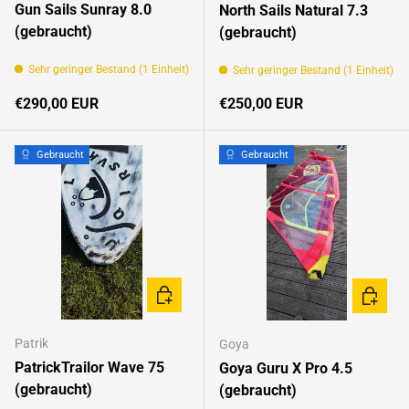
Gun Sails Sunray 8.0
North Sails Natural 7.3
(gebraucht)
(gebraucht)
Sehr geringer Bestand (1 Einheit)
Sehr geringer Bestand (1 Einheit)
Normaler Preis
Normaler Preis
€290,00 EUR
€250,00 EUR
Gebraucht
Gebraucht
IN DEN WARENKORB
IN DEN
Patrik
Goya
PatrickTrailor Wave 75
Goya Guru X Pro 4.5
(gebraucht)
(gebraucht)