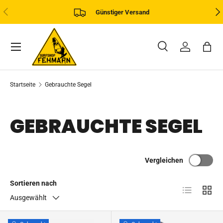
VORHERIGE
NÄ
Günstiger Versand
DIREKT ZUM INHALT
Menü
Suche
Einloggen
Eink
Suchen
Art
Alle
Startseite
Gebrauchte Segel
GEBRAUCHTE SEGEL
Vergleichen
Sortieren nach
Produktliste
Produk
Ausgewählt