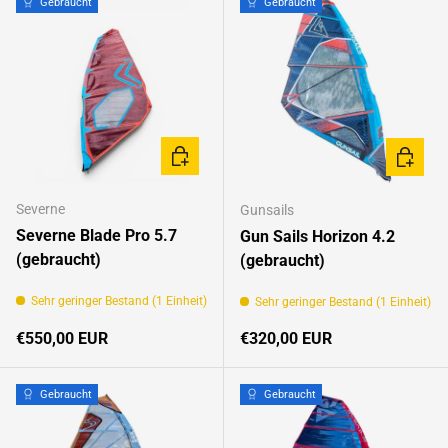
Gebraucht
Gebraucht
OPTIONEN AUSWÄHLEN
OPTION
Severne
Gunsails
Severne Blade Pro 5.7
Gun Sails Horizon 4.2
(gebraucht)
(gebraucht)
Sehr geringer Bestand (1 Einheit)
Sehr geringer Bestand (1 Einheit)
Normaler Preis
Normaler Preis
€550,00 EUR
€320,00 EUR
Gebraucht
Gebraucht