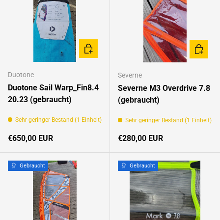
IN DEN WARENKORB
IN DEN
Duotone
Severne
Duotone Sail Warp_Fin8.4
Severne M3 Overdrive 7.8
20.23 (gebraucht)
(gebraucht)
Sehr geringer Bestand (1 Einheit)
Sehr geringer Bestand (1 Einheit)
Normaler Preis
Normaler Preis
€650,00 EUR
€280,00 EUR
Gebraucht
Gebraucht