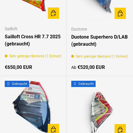
OPTIONEN AUSWÄHLEN
OPTION
Sailloft
Duotone
Sailloft Cross HR 7.7 2025
Duotone Superhero D/LAB
(gebraucht)
(gebraucht)
Sehr geringer Bestand (1 Einheit)
Sehr geringer Bestand (1 Einheit)
Normaler Preis
Normaler Preis
€650,00 EUR
€520,00 EUR
Ab
Gebraucht
Gebraucht
OPTIONEN AUSWÄHLEN
OPTION