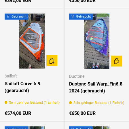
Normaler Preis
Normaler Preis
€392,00 EUR
€350,00 EUR
Gebraucht
Gebraucht
IN DEN WARENKORB
IN DEN
Sailloft
Duotone
Sailloft Curve 5.9
Duotone Sail Warp_Fin6.8
(gebraucht)
2024 (gebraucht)
Sehr geringer Bestand (1 Einheit)
Sehr geringer Bestand (1 Einheit)
Normaler Preis
Normaler Preis
€574,00 EUR
€650,00 EUR