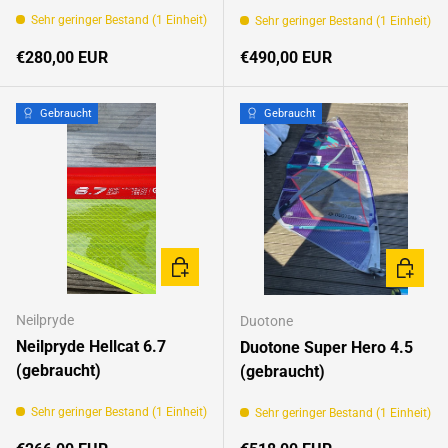
Sehr geringer Bestand (1 Einheit)
Sehr geringer Bestand (1 Einheit)
Normaler Preis
Normaler Preis
€280,00 EUR
€490,00 EUR
Gebraucht
Gebraucht
IN DEN WARENKORB
IN DEN
Neilpryde
Duotone
Neilpryde Hellcat 6.7
Duotone Super Hero 4.5
(gebraucht)
(gebraucht)
Sehr geringer Bestand (1 Einheit)
Sehr geringer Bestand (1 Einheit)