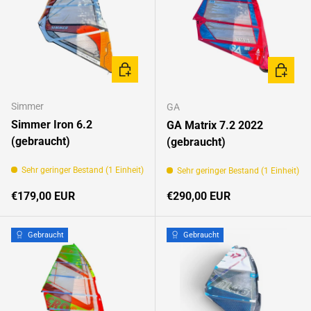
OPTIONEN AUSWÄHLEN
IN DEN
Simmer
GA
Simmer Iron 6.2
GA Matrix 7.2 2022
(gebraucht)
(gebraucht)
Sehr geringer Bestand (1 Einheit)
Sehr geringer Bestand (1 Einheit)
Normaler Preis
Normaler Preis
€179,00 EUR
€290,00 EUR
Gebraucht
Gebraucht