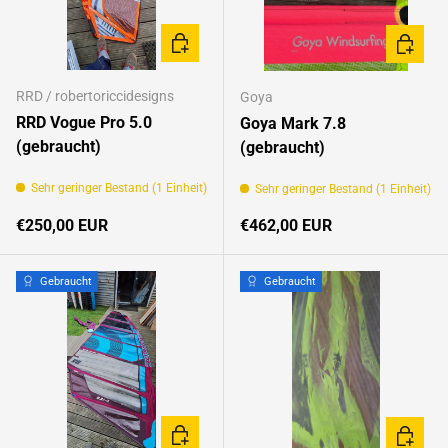
IN DEN WARENKORB
IN DEN
RRD / robertoriccidesigns
Goya
RRD Vogue Pro 5.0
Goya Mark 7.8
(gebraucht)
(gebraucht)
Sehr geringer Bestand (1 Einheit)
Sehr geringer Bestand (1 Einheit)
Normaler Preis
Normaler Preis
€250,00 EUR
€462,00 EUR
Gebraucht
Gebraucht
IN DEN WARENKORB
IN DEN