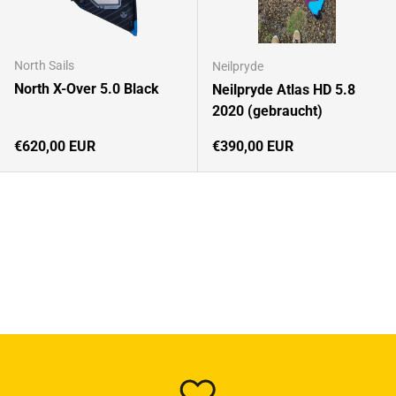
North Sails
Neilpryde
North X-Over 5.0 Black
Neilpryde Atlas HD 5.8
2020 (gebraucht)
Normaler Preis
Normaler Preis
€620,00 EUR
€390,00 EUR