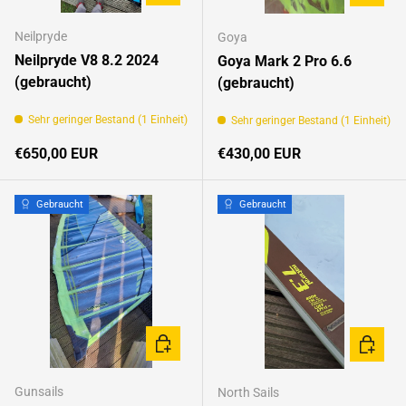
Neilpryde
Goya
Neilpryde V8 8.2 2024
Goya Mark 2 Pro 6.6
(gebraucht)
(gebraucht)
Sehr geringer Bestand (1 Einheit)
Sehr geringer Bestand (1 Einheit)
Normaler Preis
Normaler Preis
€650,00 EUR
€430,00 EUR
Gebraucht
Gebraucht
IN DEN WARENKORB
IN DEN
Gunsails
North Sails