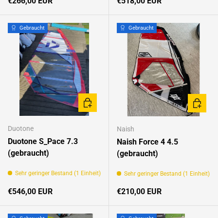
Normaler Preis
Normaler Preis
€266,00 EUR
€518,00 EUR
Gebraucht
Gebraucht
IN DEN WARENKORB
IN DEN
Duotone
Naish
Duotone S_Pace 7.3
Naish Force 4 4.5
(gebraucht)
(gebraucht)
Sehr geringer Bestand (1 Einheit)
Sehr geringer Bestand (1 Einheit)
Normaler Preis
Normaler Preis
€546,00 EUR
€210,00 EUR