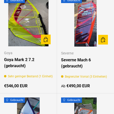
Gebraucht
Gebraucht
IN DEN WARENKORB
OPTION
Goya
Severne
Goya Mark 2 7.2
Severne Mach 6
(gebraucht)
(gebraucht)
Sehr geringer Bestand (1 Einheit)
Begrenzter Vorrat (3 Einheiten)
Normaler Preis
Normaler Preis
€546,00 EUR
€490,00 EUR
Ab
Gebraucht
Gebraucht