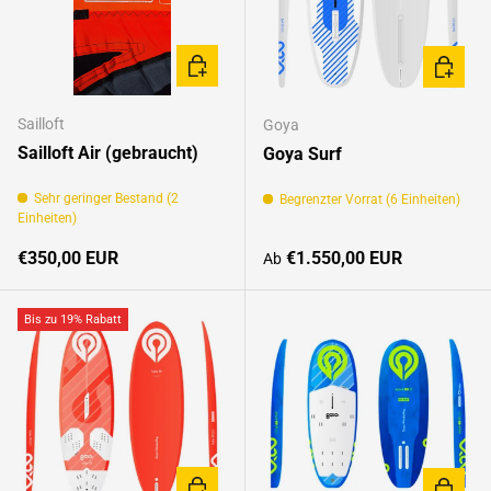
OPTIONEN AUSWÄHLEN
OPTION
Sailloft
Goya
Sailloft Air (gebraucht)
Goya Surf
Sehr geringer Bestand (2
Begrenzter Vorrat (6 Einheiten)
Einheiten)
Normaler Preis
Normaler Preis
€350,00 EUR
€1.550,00 EUR
Ab
Bis zu 19% Rabatt
OPTIONEN AUSWÄHLEN
OPTION