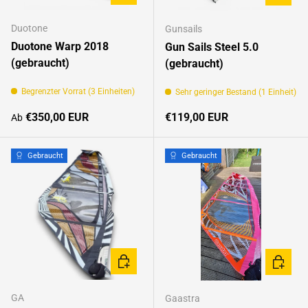
Duotone
Gunsails
Duotone Warp 2018
Gun Sails Steel 5.0
(gebraucht)
(gebraucht)
Begrenzter Vorrat (3 Einheiten)
Sehr geringer Bestand (1 Einheit)
Normaler Preis
Normaler Preis
€350,00 EUR
€119,00 EUR
Ab
Gebraucht
Gebraucht
OPTIONEN AUSWÄHLEN
IN DEN
GA
Gaastra