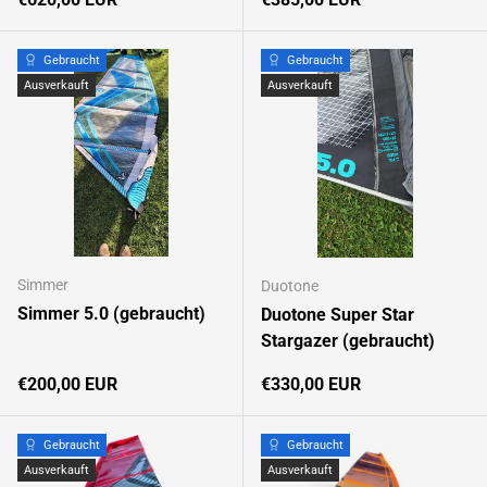
Gebraucht
Gebraucht
Ausverkauft
Ausverkauft
Simmer
Duotone
Simmer 5.0 (gebraucht)
Duotone Super Star
Stargazer (gebraucht)
Normaler Preis
Normaler Preis
€200,00 EUR
€330,00 EUR
Gebraucht
Gebraucht
Ausverkauft
Ausverkauft