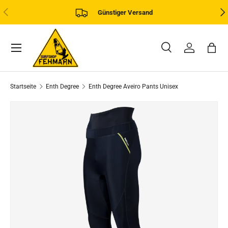
VORHERIGE
NÄ
Günstiger Versand
DIREKT ZUM INHALT
Menü
Suche
Einloggen
Eink
Suchen
Art
Alle
Startseite
Enth Degree
Enth Degree Aveiro Pants Unisex
ZU PRODUKTINFORMATIONEN SPRINGEN