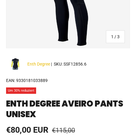
von
1
/
3
Enth Degree
|
SKU:
SSF12856.6
EAN:
9330181033889
Um 30% reduziert
ENTH DEGREE AVEIRO PANTS
UNISEX
Normaler Preis
Verkaufspreis
€80,00 EUR
€115,00