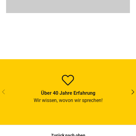
VORHERIGE
NÄ
Über 40 Jahre Erfahrung
Wir wissen, wovon wir sprechen!
Zurück nach oben