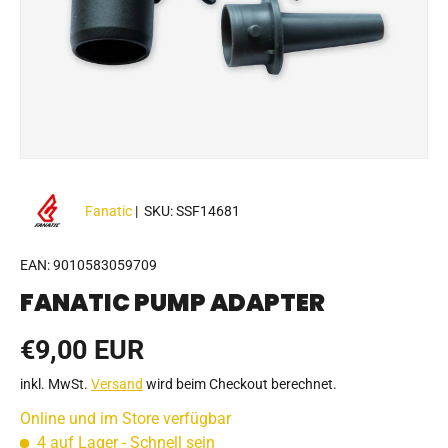
Fanatic
|
SKU:
SSF14681
EAN:
9010583059709
FANATIC PUMP ADAPTER
Normaler Preis
€9,00 EUR
inkl. MwSt.
Versand
wird beim Checkout berechnet.
Online und im Store verfügbar
4 auf Lager
- Schnell sein