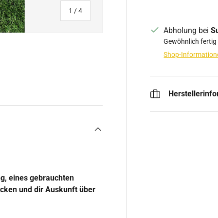
von
1
/
4
Abholung bei
S
Gewöhnlich fertig
Shop-Information
t laden
Galerieansicht laden
Herstellerinf
ng, eines gebrauchten
hicken und dir Auskunft über