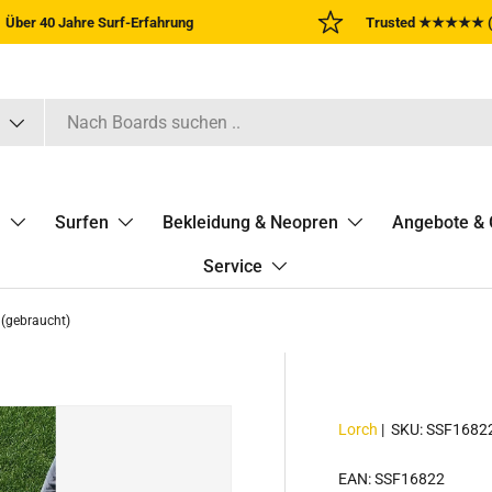
Über 40 Jahre Surf-Erfahrung
Trusted ★★★★★ (
n
Surfen
Bekleidung & Neopren
Angebote & 
Service
(gebraucht)
Lorch
|
SKU:
SSF1682
EAN:
SSF16822