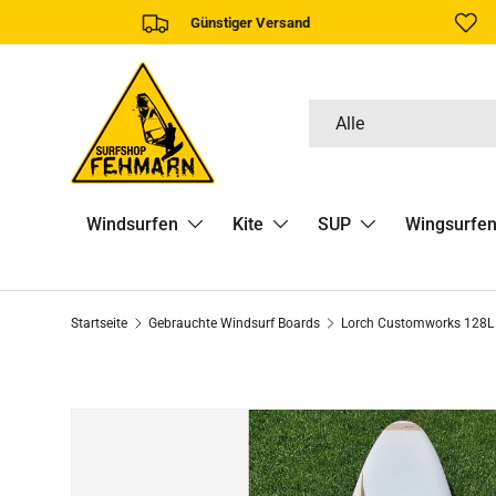
Günstiger Versand
DIREKT ZUM INHALT
Suchen
Art
Alle
Windsurfen
Kite
SUP
Wingsurfe
Startseite
Gebrauchte Windsurf Boards
Lorch Customworks 128L 
ZU PRODUKTINFORMATIONEN SPRINGEN