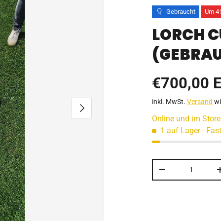
Gebraucht
Um 41
LORCH 
(GEBRA
Verkaufsp
€700,00 
inkl. MwSt.
Versand
wi
NÄCHSTE
Online und im Store
1 auf Lager
- Fas
Anzahl
MENGE VERRING