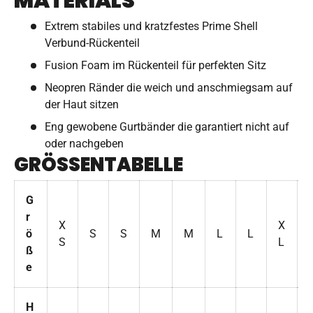
MATERIALS
Extrem stabiles und kratzfestes Prime Shell
Verbund-Rückenteil
Fusion Foam im Rückenteil für perfekten Sitz
Neopren Ränder die weich und anschmiegsam auf
der Haut sitzen
Eng gewobene Gurtbänder die garantiert nicht auf
oder nachgeben
GRÖSSENTABELLE
G
r
X
X
ö
S
S
M
M
L
L
S
L
ß
e
H