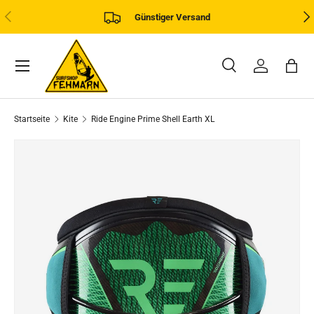
VORHERIGE
NÄ
Günstiger Versand
DIREKT ZUM INHALT
Menü
Suche
Einloggen
Eink
Suchen
Art
Alle
Startseite
Kite
Ride Engine Prime Shell Earth XL
ZU PRODUKTINFORMATIONEN SPRINGEN