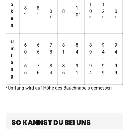
a
1
1
1
1
8
8
1
k
0
8″
0
2
0
″
″
0″
e
″
″
″
″
″
n
U
6
6
7
8
8
8
9
9
m
0
6
8
1
4
9
4
4
f
–
–
–
–
–
–
–
–
a
6
7
8
8
9
9
9
9
n
6
6
4
6
1
4
9
9
g
*Umfang wird auf Höhe des Bauchnabels gemessen
SO KANNST DU BEI UNS