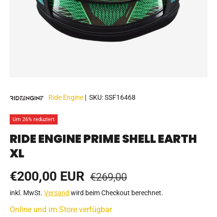
Ride Engine
|
SKU:
SSF16468
Um 26% reduziert
RIDE ENGINE PRIME SHELL EARTH
XL
Normaler Preis
Verkaufspreis
€200,00 EUR
€269,00
inkl. MwSt.
Versand
wird beim Checkout berechnet.
Online und im Store verfügbar