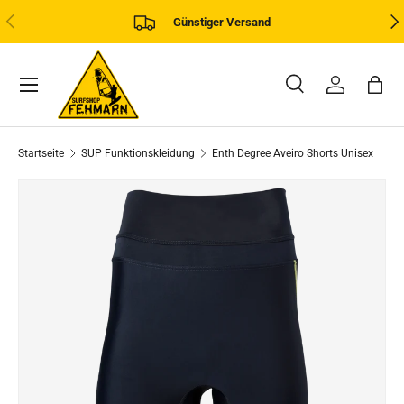
VORHERIGE
NÄ
Günstiger Versand
DIREKT ZUM INHALT
Menü
Suche
Einloggen
Eink
Suchen
Art
Alle
Startseite
SUP Funktionskleidung
Enth Degree Aveiro Shorts Unisex
ZU PRODUKTINFORMATIONEN SPRINGEN