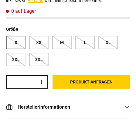
inkl. MwSt.
Versand
wird beim Checkout berechnet.
0 auf Lager
Größe
S
XS
M
L
XL
2XL
3XL
Anzahl
PRODUKT ANFRAGEN
MENGE VERRINGERN
MENGE ERHÖHEN
Herstellerinformationen