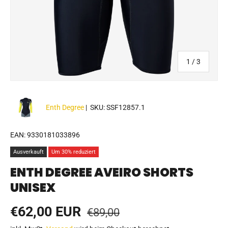
von
1
/
3
Enth Degree
|
SKU:
SSF12857.1
EAN:
9330181033896
Ausverkauft
Um 30% reduziert
ENTH DEGREE AVEIRO SHORTS
UNISEX
Normaler Preis
Verkaufspreis
€62,00 EUR
€89,00