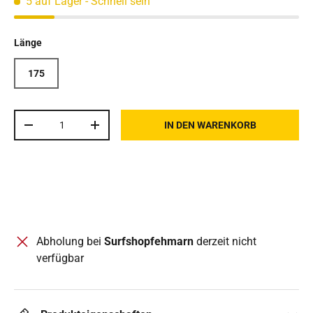
5 auf Lager
- Schnell sein
Länge
175
Anzahl
IN DEN WARENKORB
MENGE VERRINGERN
MENGE ERHÖHEN
Abholung bei
Surfshopfehmarn
derzeit nicht
verfügbar