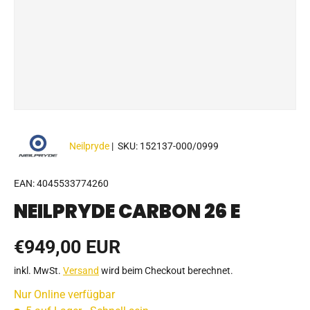
Neilpryde
|
SKU:
152137-000/0999
EAN:
4045533774260
NEILPRYDE CARBON 26 E
Normaler Preis
€949,00 EUR
inkl. MwSt.
Versand
wird beim Checkout berechnet.
Nur Online verfügbar