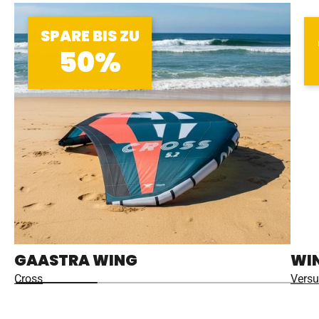
SPARE BIS ZU
50%
GAASTRA WING
WIN
Cross
Versu