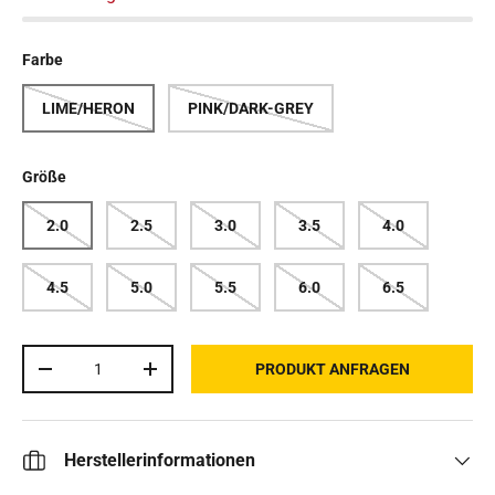
Farbe
LIME/HERON
PINK/DARK-GREY
Größe
2.0
2.5
3.0
3.5
4.0
4.5
5.0
5.5
6.0
6.5
Anzahl
PRODUKT ANFRAGEN
MENGE VERRINGERN
MENGE ERHÖHEN
Herstellerinformationen