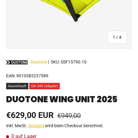
von
1
/
4
Duotone
|
SKU:
SSF15790.10
EAN:
9010583237589
Ausverkauft
Um 34% reduziert
DUOTONE WING UNIT 2025
Normaler Preis
Verkaufspreis
€629,00 EUR
€949,00
inkl. MwSt.
Versand
wird beim Checkout berechnet.
0 auf Lager