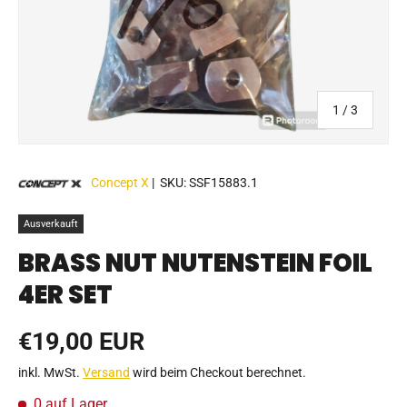
von
1
/
3
Concept X
|
SKU:
SSF15883.1
Ausverkauft
BRASS NUT NUTENSTEIN FOIL
4ER SET
Normaler Preis
€19,00 EUR
inkl. MwSt.
Versand
wird beim Checkout berechnet.
0 auf Lager