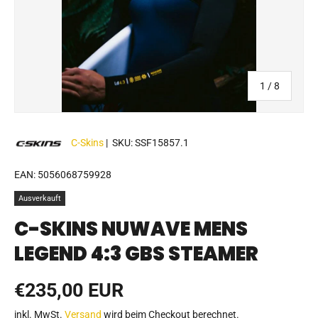
von
1
/
8
C-Skins
|
SKU:
SSF15857.1
EAN:
5056068759928
Ausverkauft
C-SKINS NUWAVE MENS
LEGEND 4:3 GBS STEAMER
Normaler Preis
€235,00 EUR
inkl. MwSt.
Versand
wird beim Checkout berechnet.