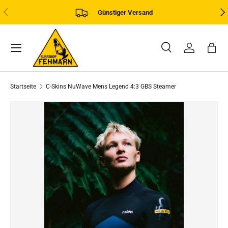
VORHERIGE
NÄ
Günstiger Versand
DIREKT ZUM INHALT
Menü
Suche
Einloggen
Eink
Suchen
Art
Alle
Startseite
C-Skins NuWave Mens Legend 4:3 GBS Steamer
ZU PRODUKTINFORMATIONEN SPRINGEN