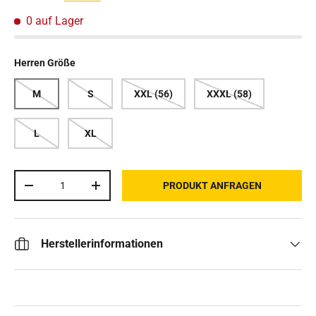
0 auf Lager
Herren Größe
M
S
XXL (56)
XXXL (58)
L
XL
Anzahl
PRODUKT ANFRAGEN
MENGE VERRINGERN
MENGE ERHÖHEN
Herstellerinformationen