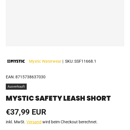
Mystic Waterwear
|
SKU:
SSF11668.1
EAN:
8715738637030
Ausverkauft
MYSTIC SAFETY LEASH SHORT
Normaler Preis
€37,99 EUR
inkl. MwSt.
Versand
wird beim Checkout berechnet.