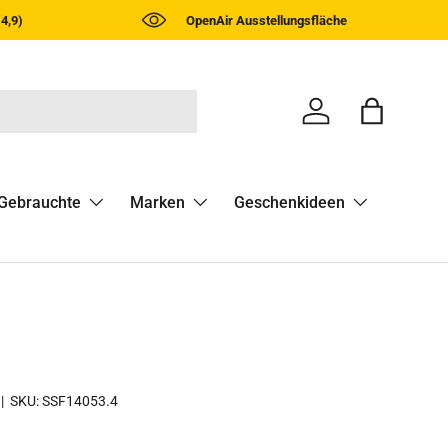
4,9)
OpenAir Ausstellungsfläche
Einloggen
Einkaufst
Gebrauchte
Marken
Geschenkideen
|
SKU:
SSF14053.4