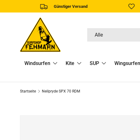
Günstiger Versand
DIREKT ZUM INHALT
Suchen
Art
Alle
Windsurfen
Kite
SUP
Wingsurfe
Startseite
Neilpryde SPX 70 RDM
ZU PRODUKTINFORMATIONEN SPRINGEN