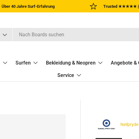
Über 40 Jahre Surf-Erfahrung
Trusted ★★★★★ (
n
Surfen
Bekleidung & Neopren
Angebote & 
Service
Neilpryde