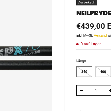
Ausverkauft
NEILPRYDE
Normaler 
€439,00 
inkl. MwSt.
Versand
wi
0 auf Lager
Länge
340
400
Anzahl
MENGE VERRING