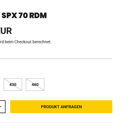
 SPX 70 RDM
Preis
EUR
rd beim Checkout berechnet.
430
460
PRODUKT ANFRAGEN
ERN
MENGE ERHÖHEN