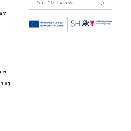
ABONNIEREN
arn
ngen
ärung