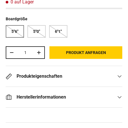
0 auf Lager
Boardgröße
5"6"
5"0"
6"1"
Anzahl
PRODUKT ANFRAGEN
MENGE VERRINGERN
MENGE ERHÖHEN
Produkteigenschaften
Herstellerinformationen