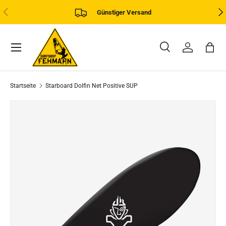
VORHERIGE
NÄ
Günstiger Versand
DIREKT ZUM INHALT
Menü
Suche
Einloggen
Eink
Suchen
Art
Alle
Startseite
Starboard Dolfin Net Positive SUP
ZU PRODUKTINFORMATIONEN SPRINGEN