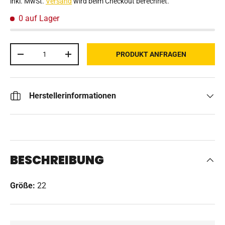
inkl. MwSt.
Versand
wird beim Checkout berechnet.
0 auf Lager
Anzahl
PRODUKT ANFRAGEN
MENGE VERRINGERN
MENGE ERHÖHEN
Herstellerinformationen
BESCHREIBUNG
Größe:
22