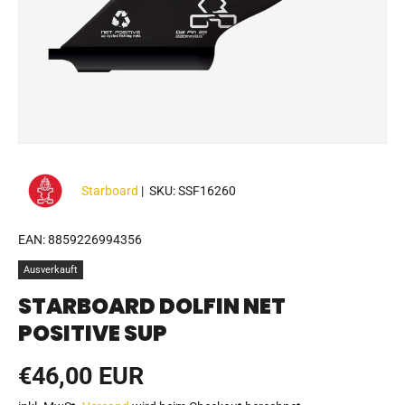
Starboard
|
SKU:
SSF16260
EAN:
8859226994356
Ausverkauft
STARBOARD DOLFIN NET
POSITIVE SUP
Normaler Preis
€46,00 EUR